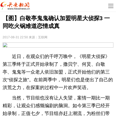
首
【图】白敬亭鬼鬼确认加盟明星大侦探3 一
页
娱
同吃火锅难道恋情成真
乐
科
2017-08-31 22:50
来源：互联网
技
房
地
汽
近日，在观众们的千呼万唤中，《明星大侦探》
第三季终于正式开始录制了，撒贝宁、何炅、白敬
产
车
教
亭、鬼鬼等一众老人依旧加盟，正式开始他们的第三
育
健
次“侦探之旅”。在前两季中，明星们也是使出了自己的
洪荒之力，在探案的过程中一片欢声笑语。
康
生
当然，节目组也没有让人失望，案情一期比一期
活
时
精彩，让观众们感慨编剧的脑洞。如今第三季已经开
尚
体
始录制，正值七夕，节目组亦赶上潮流，为粉丝们带