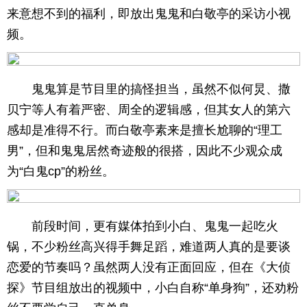
来意想不到的福利，即放出鬼鬼和白敬亭的采访小视
育
育
频。
儿
旅
游
游
鬼鬼算是节目里的搞怪担当，虽然不似何炅、撒
贝宁等人有着严密、周全的逻辑感，但其女人的第六
戏
快
感却是准得不行。而白敬亭素来是擅长尬聊的“理工
讯
财
男”，但和鬼鬼居然奇迹般的很搭，因此不少观众成
为“白鬼cp”的粉丝。
富
文
化
前段时间，更有媒体拍到小白、鬼鬼一起吃火
锅，不少粉丝高兴得手舞足蹈，难道两人真的是要谈
恋爱的节奏吗？虽然两人没有正面回应，但在《大侦
探》节目组放出的视频中，小白自称“单身狗”，还劝粉