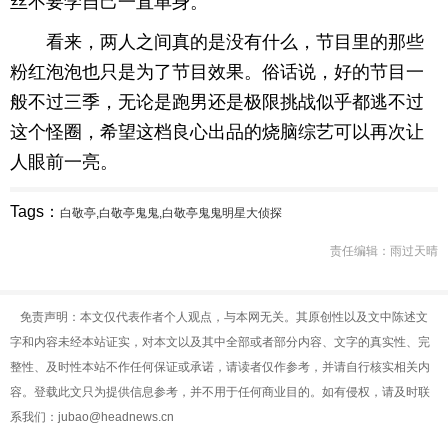
丝不要学自己一直单身。
看来，两人之间真的是没有什么，节目里的那些
粉红泡泡也只是为了节目效果。俗话说，好的节目一
般不过三季，无论是跑男还是极限挑战似乎都逃不过
这个怪圈，希望这档良心出品的烧脑综艺可以再次让
人眼前一亮。
Tags：
白敬亭,白敬亭鬼鬼,白敬亭鬼鬼明星大侦探
责任编辑：雨过天晴
免责声明：本文仅代表作者个人观点，与本网无关。其原创性以及文中陈述文
字和内容未经本站证实，对本文以及其中全部或者部分内容、文字的真实性、完
整性、及时性本站不作任何保证或承诺，请读者仅作参考，并请自行核实相关内
容。登载此文只为提供信息参考，并不用于任何商业目的。如有侵权，请及时联
系我们：jubao@headnews.cn