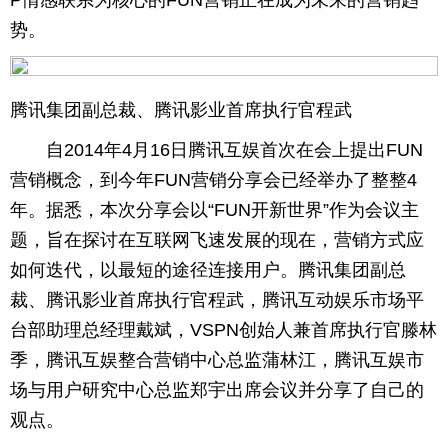
P情感联系为核心的FUN营销正在成为未来的营销趋
势。
育
育
儿
旅
腾讯集团副总裁、腾讯影业首席执行官程武
游
游
自2014年4月16日腾讯互娱首次在会上提出FUN
戏
快
营销概念，到今年FUN营销分享会已经举办了整整4
年。据悉，本次分享会以“FUN开新世界”作为会议主
讯
财
题，旨在探讨在互联网飞速发展的现在，营销方式应
富
文
如何迭代，以最短的途径连接用户。腾讯集团副总
裁、腾讯影业首席执行官程武，腾讯互动娱乐市场平
化
台部助理总经理戴斌，VSPN创始人兼首席执行官滕林
季，腾讯互娱整合营销中心总监蒲林江，腾讯互娱市
场与用户研究中心总监郑宇出席会议并分享了自己的
观点。