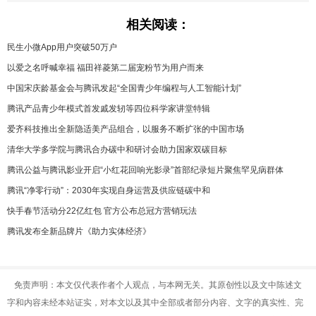
相关阅读：
民生小微App用户突破50万户
以爱之名呼喊幸福 福田祥菱第二届宠粉节为用户而来
中国宋庆龄基金会与腾讯发起“全国青少年编程与人工智能计划”
腾讯产品青少年模式首发戚发轫等四位科学家讲堂特辑
爱齐科技推出全新隐适美产品组合，以服务不断扩张的中国市场
清华大学多学院与腾讯合办碳中和研讨会助力国家双碳目标
腾讯公益与腾讯影业开启“小红花回响光影录”首部纪录短片聚焦罕见病群体
腾讯“净零行动”：2030年实现自身运营及供应链碳中和
快手春节活动分22亿红包 官方公布总冠方营销玩法
腾讯发布全新品牌片《助力实体经济》
免责声明：本文仅代表作者个人观点，与本网无关。其原创性以及文中陈述文
字和内容未经本站证实，对本文以及其中全部或者部分内容、文字的真实性、完