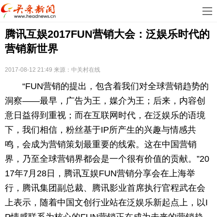
首
腾讯互娱2017FUN营销大会：泛娱乐时代的
页
娱
营销新世界
乐
科
2017-08-12 21:49
来源：中关村在线
技
房
“FUN营销的提出，包含着我们对全球营销趋势的
地
汽
洞察——最早，广告为王，媒介为王；后来，内容创
意日益得到重视；而在互联网时代，在泛娱乐的语境
产
车
教
下，我们相信，粉丝基于IP所产生的兴趣与情感共
鸣，会成为营销策划最重要的线索。这在中国营销
育
健
界，乃至全球营销界都会是一个很有价值的贡献。”20
康
生
17年7月28日，腾讯互娱FUN营销分享会在上海举
行，腾讯集团副总裁、腾讯影业首席执行官程武在会
活
时
上表示，随着中国文创行业站在泛娱乐新起点上，以I
尚
体