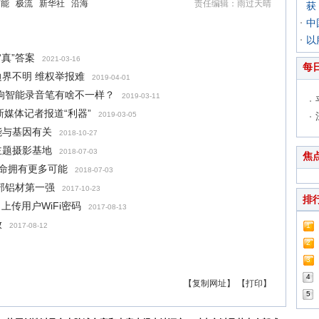
可能
极流
新华社
沿海
责任编辑：雨过天晴
获
中
以
真”答案
2021-03-16
每
界不明 维权举报难
2019-04-01
狗智能录音笔有啥不一样？
2019-03-11
新媒体记者报道“利器”
2019-03-05
能与基因有关
2018-10-27
主题摄影基地
2018-07-03
焦
生命拥有更多可能
2018-07-03
部铝材第一强
2017-10-23
排
上传用户WiFi密码
2017-08-13
放
2017-08-12
1
2
3
4
【复制网址】
【打印】
5