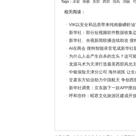
Tags：
冰架
南极
东部
西部
强风
消融
相关阅读：
VIK以安全和品质带来纯南极磷虾油“
新华社：部分短视频软件数据收集边
新华社、央视新闻联播连续助攻 搜
AI在两会 搜狗智能录音笔成新华社
为什么人会产生自杀的念头？这可
龙源马术为天津打造最美西部风光
中银保险天津分公司 海外就医 让
甘肃东方铝业助力中国航天 争创西
新华社调查：京东旗下一款APP擅自
呼和浩特：昭君文化旅游区建成开