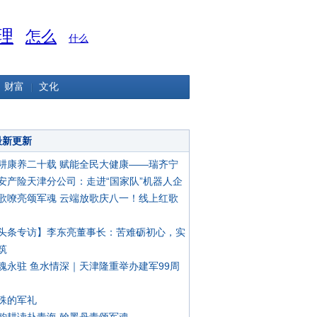
理
怎么
什么
财富
文化
最新更新
耕康养二十载 赋能全民大健康——瑞齐宁
安产险天津分公司：走进“国家队”机器人企
歌嘹亮颂军魂 云端放歌庆八一！线上红歌
头条专访】李东亮董事长：苦难砺初心，实
筑
魂永驻 鱼水情深｜天津隆重举办建军99周
殊的军礼