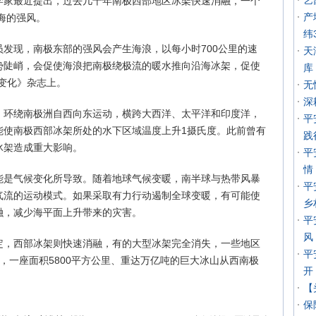
艺
科学家最近提出，过去几十年南极西部地区冰架快速消融，一个
产
海的强风。
纬
发现，南极东部的强风会产生海浪，以每小时700公里的速
天
势陡峭，会促使海浪把南极绕极流的暖水推向沿海冰架，促使
库
变化》杂志上。
无
深
，环绕南极洲自西向东运动，横跨大西洋、太平洋和印度洋，
平
能使南极西部冰架所处的水下区域温度上升1摄氏度。此前曾有
践
冰架造成重大影响。
平
情
能是气候变化所导致。随着地球气候变暖，南半球与热带风暴
平
气流的运动模式。如果采取有力行动遏制全球变暖，有可能使
乡
融，减少海平面上升带来的灾害。
平
风
定，西部冰架则快速消融，有的大型冰架完全消失，一些地区
平
，一座面积5800平方公里、重达万亿吨的巨大冰山从西南极
开
【
保