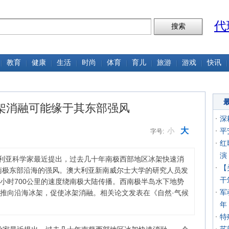
代
教育
健康
生活
时尚
体育
育儿
旅游
游戏
快讯
架消融可能缘于其东部强风
深
大
小
平
字号:
红
演
大利亚科学家最近提出，过去几十年南极西部地区冰架快速消
【
外南极东部沿海的强风。澳大利亚新南威尔士大学的研究人员发
干
小时700公里的速度绕南极大陆传播。西南极半岛水下地势
军
推向沿海冰架，促使冰架消融。相关论文发表在《自然·气候
年
特