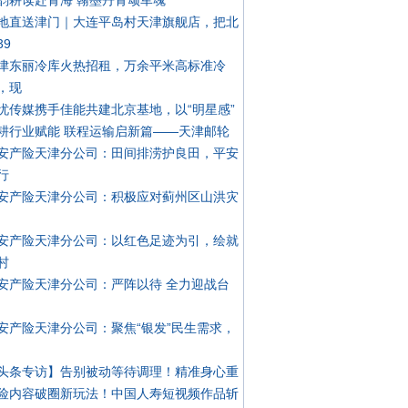
韵耕读赴青海 翰墨丹青颂军魂
地直送津门｜大连平岛村天津旗舰店，把北
39
津东丽冷库火热招租，万余平米高标准冷
，现
忧传媒携手佳能共建北京基地，以“明星感”
耕行业赋能 联程运输启新篇——天津邮轮
安产险天津分公司：田间排涝护良田，平安
行
安产险天津分公司：积极应对蓟州区山洪灾
安产险天津分公司：以红色足迹为引，绘就
村
安产险天津分公司：严阵以待 全力迎战台
安产险天津分公司：聚焦“银发”民生需求，
头条专访】告别被动等待调理！精准身心重
险内容破圈新玩法！中国人寿短视频作品斩