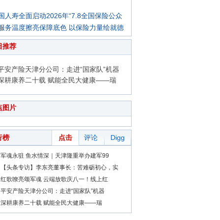
国人寿全面启动2026年“7.8全国保险公众
服务温度擦亮保障底色 以保险力量绘就德
日推荐
平安产险天津分公司：走进“国家队”机器
深耕康养二十载 赋能全民大健康——瑞
点图片
行榜
点击
评论
Digg
军魂永驻 鱼水情深｜天津隆重举办建军99
【头条专访】李东亮董事长：苦难砺初心，实
红歌嘹亮颂军魂 云端放歌庆八一！线上红
平安产险天津分公司：走进“国家队”机器
深耕康养二十载 赋能全民大健康——瑞