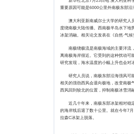
新华社北京7月23日电 澳大利亚
重要原因可能是6000公里外南极东部沿
澳大利亚新南威尔士大学的研究人员
度绕南极大陆传播。西南极半岛水下地
冰架消融。相关论文发表在《自然·气候
南极绕极流是南极海域的主要洋流
离南极海岸很近。它受到的这种扰动可
研究发现，海水温度的小幅上升也会对
研究人员说，南极东部沿海强风可
相关的强劲西风会退向极地，改变南极
西风回到较北的位置，抑制南极冰雪消
近几十年来，南极东部冰架相对稳
的海岸线后退了数十公里。就在今年7月
拉森C冰架上脱落。