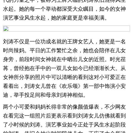
代的力量之中，被称为王牌大咖的刘涛依旧混得风生
水起。她的每一个举动都深受大众瞩目，如今的女神
育
育
演艺事业风生水起，她的家庭更是幸福美满。
儿
旅
游
游
刘涛不仅是一位功成名就的王牌女艺人，她更是一名
时尚辣妈。平日的工作繁忙之余，她也会陪伴在儿女
戏
快
身旁，前段时间女神就在中晒出儿女的近照。时光荏
讯
财
苒，曾经抱在手中的一双儿女如今已经渐渐长大。从
女神所分享的照片中可以清晰的看到这对小可爱正在
富
文
看着出，刘涛女儿曾在《欢乐颂》第一部中饰演小安
化
迪，举手投足间和母亲刘涛神相似。
两个小可爱和妈妈长得非常的像颜值爆表，不少网友
在看完这一组照片后更表示看到刘涛女儿仿佛就看到
了小时候的刘涛。演艺事业如今正处于风生水起阶段