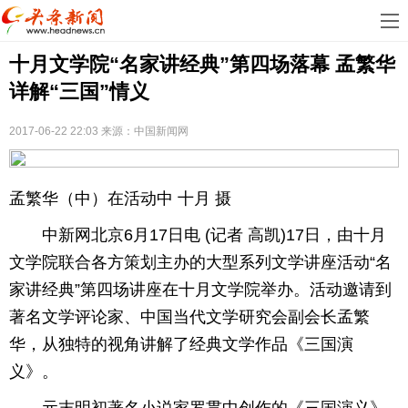
首
十月文学院“名家讲经典”第四场落幕 孟繁华
页
娱
详解“三国”情义
乐
科
2017-06-22 22:03
来源：中国新闻网
技
房
地
汽
孟繁华（中）在活动中 十月 摄
产
车
教
中新网北京6月17日电 (记者 高凯)17日，由十月
文学院联合各方策划主办的大型系列文学讲座活动“名
育
健
家讲经典”第四场讲座在十月文学院举办。活动邀请到
康
生
著名文学评论家、中国当代文学研究会副会长孟繁
华，从独特的视角讲解了经典文学作品《三国演
活
时
义》。
尚
体