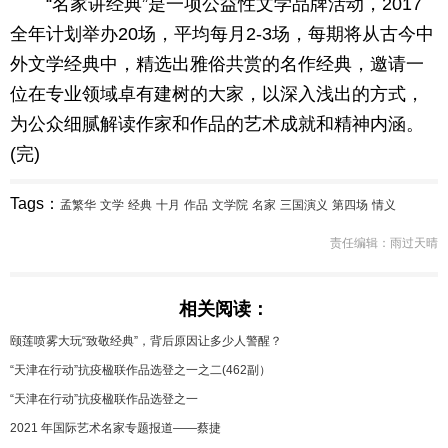
“名家讲经典”是一项公益性文学品牌活动，2017
全年计划举办20场，平均每月2-3场，每期将从古今中
外文学经典中，精选出雅俗共赏的名作经典，邀请一
位在专业领域卓有建树的大家，以深入浅出的方式，
为公众细腻解读作家和作品的艺术成就和精神内涵。
(完)
Tags：
孟繁华
文学
经典
十月
作品
文学院
名家
三国演义
第四场
情义
责任编辑：雨过天晴
相关阅读：
颐莲喷雾大玩“致敬经典”，背后原因让多少人警醒？
“天津在行动”抗疫楹联作品选登之一之二(462副）
“天津在行动”抗疫楹联作品选登之一
2021 年国际艺术名家专题报道——蔡捷