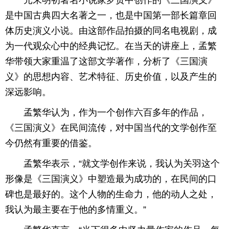
元末明初著名小说家罗贯中创作的《三国演义》
是中国古典四大名著之一，也是中国第一部长篇章回
育
育
体历史演义小说。由这部作品拍摄的同名电视剧，成
儿
旅
为一代观众心中的经典记忆。在当天的讲座上，孟繁
华带领大家重温了这部文学著作，分析了《三国演
游
游
义》的思想内容、艺术特征、历史价值，以及产生的
戏
快
深远影响。
讯
财
孟繁华认为，作为一个创作六百多年的作品，
《三国演义》在民间流传，对中国当代的文学创作至
富
文
今仍然有重要的借鉴。
化
孟繁华表示，“就文学创作来说，我认为关羽这个
形像是《三国演义》中塑造最为成功的，在民间的口
碑也是最好的。这个人物的生命力，他的动人之处，
我认为最主要在于他的多情重义。”