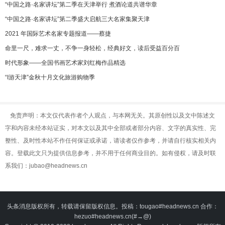
“中国之路·名家讲坛”第二季在天津举行 煮酒论道共谱华章
“中国之路·名家讲坛”第二季盛大启航三大名家集聚天津
2021 年国际艺术名家专题报道——蔡捷
命里一尺，难求一丈，不争一身轻松，经典好文，读后受益百分百
时代形象——全国书画艺术家刘红梅作品精选
“I游天津”金秋十月文化旅游购物季
免责声明：本文仅代表作者个人观点，与本网无关。其原创性以及文中陈述文
字和内容未经本站证实，对本文以及其中全部或者部分内容、文字的真实性、完
整性、及时性本站不作任何保证或承诺，请读者仅作参考，并请自行核实相关内
容。登载此文只为提供信息参考，并不用于任何商业目的。如有侵权，请及时联
系我们：jubao@headnews.cn
头条消息版权所有，转载请保留版权信息。投稿：tougao#headnews.cn 合作：
hezuo#headnews.cn(#→@)