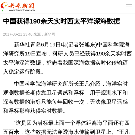
首
中国获得190余天实时西太平洋深海数据
页
娱
乐
科
2017-06-21 23:40
来源：新华网
新华社青岛6月19日电(记者张旭东)中国科学院海
技
房
洋研究所19日宣布，科研人员已经获得190余天实时西
地
汽
太平洋深海数据，标志着我国深海数据实时化传输迈
入稳定运行阶段。
产
车
教
中国科学院海洋研究所所长王凡介绍，海洋实时
育
健
观测数据长期依靠卫星遥感和浮标。用于观测水下和
深海数据的潜标只能每年回收一次，无法像卫星遥感
康
生
和浮标那样获得实时数据。
活
时
“这是因为潜标最上面一个浮体距离海平面还有四
尚
体
五百米，这些数据无法穿透海水传输到卫星上。”王凡