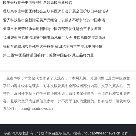
民生银行携手中国银联打造普惠民商新模式
理肤泉响应中国医师协会皮肤科医师分会开展全国护肤日科普活动
爱齐科技推出全新隐适美产品组合，以服务不断扩张的中国市场
天津市市场营销协会周新刚与中国西部开发促进会王书发座谈
福田智蓝液氢重卡现身中国电动汽车百人会 迎接氢能发展新阶段
福祉车赢得瑞典冬残奥选手称赞 福田汽车向世界展现中国科技
第二届“中国品牌强国盛典”：凝聚中国信心 见证品牌力量
免责声明：本文仅代表作者个人观点，与本网无关。其原创性以及文中陈述文
字和内容未经本站证实，对本文以及其中全部或者部分内容、文字的真实性、完
整性、及时性本站不作任何保证或承诺，请读者仅作参考，并请自行核实相关内
容。登载此文只为提供信息参考，并不用于任何商业目的。如有侵权，请及时联
系我们：jubao@headnews.cn
头条消息版权所有，转载请保留版权信息。投稿：tougao#headnews.cn 合作：