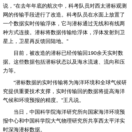
说，“在去年年底的航次中，科考队员对西太潜标观测
育
育
网的传输手段进行了改造。科考队员在水面上放置了
一个数据实时传输浮体，它与潜标通过无线和有线两
儿
旅
种方式连接。潜标将数据传输给浮体，浮体发射到卫
游
游
星上，卫星再反馈回陆地。”
戏
快
目前，被改造的潜标已经传输回190余天实时数
据。这些数据包括潜标状态以及海水流速、流向和压
讯
财
力等。
富
文
“潜标数据的实时传输将为海洋环境和全球气候研
究提供重要技术支撑，实时传输回的数据将提高海洋
化
气候和环境预报的精度。”王凡说。
当日，中国科学院海洋研究所向国家海洋环境预
报中心和中国科学院大气物理研究所共享西太平洋实
时深海潜标数据。